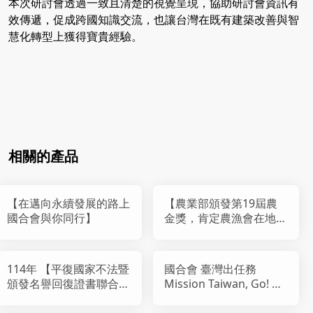
本次研討會透過一致且清楚的視覺呈現，協助研討會資訊有
效傳遞，促成跨國知識交流，也讓台灣在既有建築改善與智
慧化轉型上獲得寶貴經驗。
相關的產品
【在邁向永續發展的路上
【農業部頒發第19屆農
國合會與你同行】
金獎，肯定農漁會在地貢
獻】
114年 【平復國家不法暨
國合會 臺灣出任務
頒發名譽回復證書聯合典
Mission Taiwan, Go! 主
禮】
題桌遊發布記者會