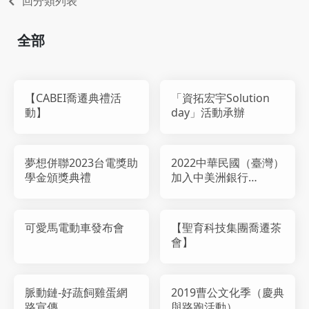
回分類列表
全部
【CABEI喬遷典禮活
「資拓宏宇Solution
動】
day」活動承辦
夢想併聯2023台電獎助
2022中華民國（臺灣）
學金頒獎典禮
加入中美洲銀行
（CABEI）三十週年暨
駐臺國家辦事處成立一
週年慶祝活動
可愛馬電動車發布會
【聖育科技集團喬遷茶
會】
脈動鏈-好蔬飼雞蛋網
2019曹公文化季（慶典
路宣傳
與路跑活動）