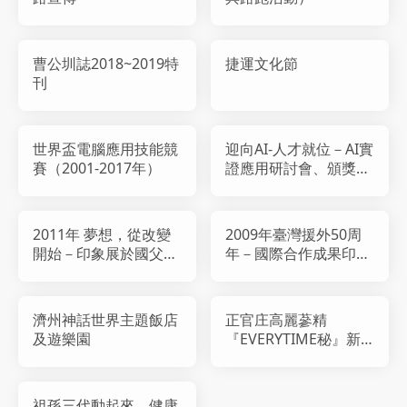
曹公圳誌2018~2019特
捷運文化節
刊
世界盃電腦應用技能競
迎向AI-人才就位－AI實
賽（2001-2017年）
證應用研討會、頒獎典
禮暨成果發表會
2011年 夢想，從改變
2009年臺灣援外50周
開始－印象展於國父紀
年－國際合作成果印象
念館
展
濟州神話世界主題飯店
正官庄高麗蔘精
及遊樂園
『EVERYTIME秘』新
品上市記者會
祖孫三代動起來．健康