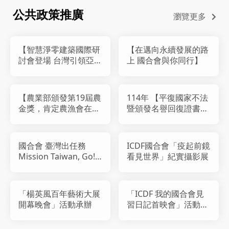
公共政策推廣
瀏覽更多
【智慧淨零建築國際研
【在邁向永續發展的路
討會登場 台灣引領亞太
上 國合會與你同行】
綠建築新革命】
【農業部頒發第19屆農
114年 【平復國家不法
金獎，肯定農漁會在地
暨頒發名譽回復證書聯
貢獻】
合典禮】
國合會 臺灣出任務
ICDF國合會「疫起前鏡
Mission Taiwan, Go!
看見世界」紀實攝影展
主題桌遊發布記者會
「楊英風百年藝術大展
「ICDF 我的國合會見
開幕晚會」活動承辦
習日記首映會」活動策
劃承辦