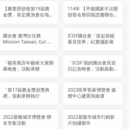
【農業部頒發第19屆農
114年 【平復國家不法暨
金獎，肯定農漁會在地貢
頒發名譽回復證書聯合典
獻】
禮】
國合會 臺灣出任務
ICDF國合會「疫起前鏡
Mission Taiwan, Go! 主
看見世界」紀實攝影展
題桌遊發布記者會
「楊英風百年藝術大展開
「ICDF 我的國合會見習
幕晚會」活動承辦
日記首映會」活動策劃承
辦
「第17屆農金獎頒獎典
2023世界客家博覽會 媒
禮」策劃承辦執行
體中心建置與維運
2022基隆城市博覽會 聯
2022基隆市城市行銷影
名市集活動
片拍攝製作