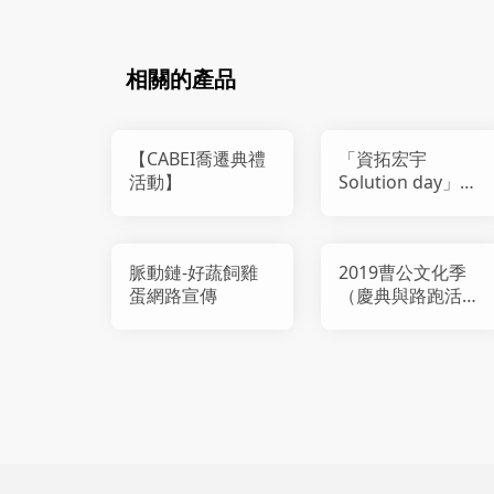
相關的產品
【CABEI喬遷典禮
「資拓宏宇
活動】
Solution day」活
動承辦
脈動鏈-好蔬飼雞
2019曹公文化季
蛋網路宣傳
（慶典與路跑活
動）