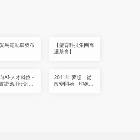
愛馬電動車發布
【聖育科技集團喬
遷茶會】
向AI-人才就位－
2011年 夢想，從
I實證應用研討
改變開始－印象展
、頒獎典禮暨成
於國父紀念館
發表會