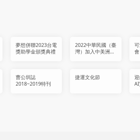
夢想併聯2023台電
2022中華民國（臺
可
獎助學金頒獎典禮
灣）加入中美洲銀
會
行（CABEI）三十
週年暨駐臺國家辦
事處成立一週年慶
曹公圳誌
捷運文化節
迎
祝活動
2018~2019特刊
A
會
果