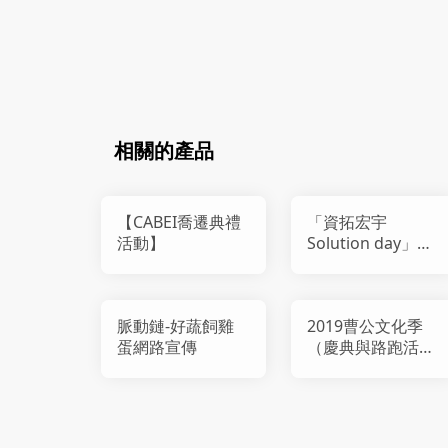
相關的產品
【CABEI喬遷典禮
「資拓宏宇
活動】
Solution day」活
動承辦
脈動鏈-好蔬飼雞
2019曹公文化季
蛋網路宣傳
（慶典與路跑活
動）