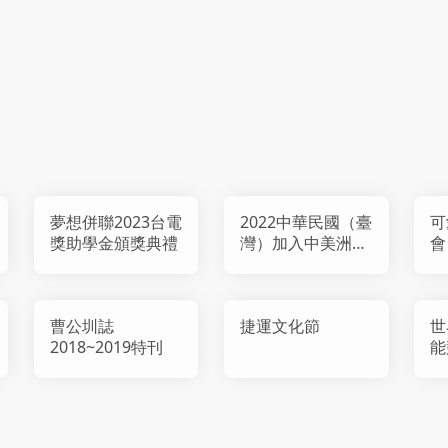
夢想併聯2023台電
2022中華民國（臺
可
獎助學金頒獎典禮
灣）加入中美洲銀
會
行（CABEI）三十
週年暨駐臺國家辦
事處成立一週年慶
曹公圳誌
捷運文化節
世
祝活動
2018~2019特刊
能
2