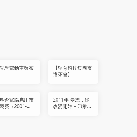
愛馬電動車發布
【聖育科技集團喬
遷茶會】
界盃電腦應用技
2011年 夢想，從
競賽（2001-
改變開始－印象展
017年）
於國父紀念館